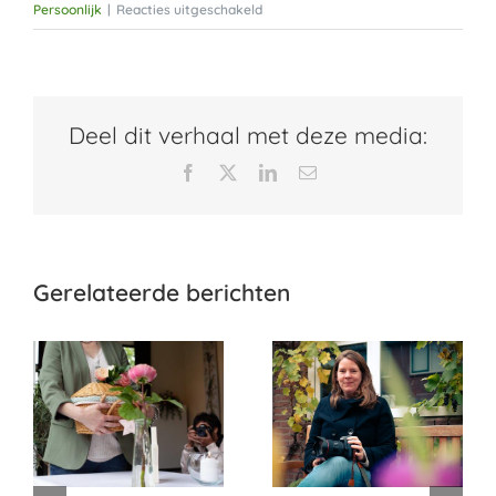
voor
Persoonlijk
|
Reacties uitgeschakeld
Een
afscheidsdienst
in
de
Deel dit verhaal met deze media:
woonkamer
Facebook
X
LinkedIn
E-
mail
Gerelateerde berichten