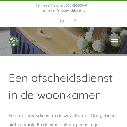
Ga
Fenneke Visscher: 026-2060040
|
fenneke@madewithlove.nu
naar
Instagram
LinkedIn
Facebook
inhoud
Een afscheidsdienst
in de woonkamer
Een afscheidsdienst in de woonkamer. Dat gebeurt
niet zo vaak. En dit was ook nog eens mijn