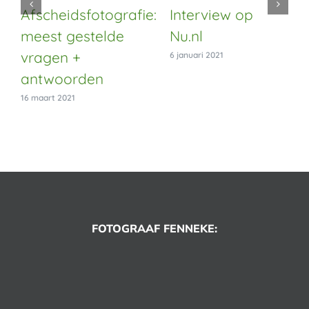
Afscheidsfotografie:
Interview op
meest gestelde
Nu.nl
vragen +
6 januari 2021
antwoorden
16 maart 2021
FOTOGRAAF FENNEKE: