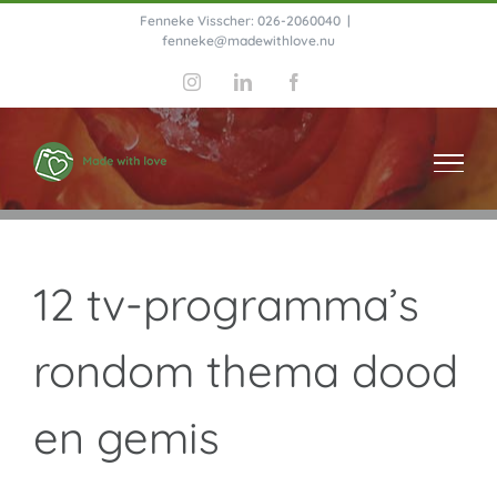
Ga
Fenneke Visscher: 026-2060040
|
fenneke@madewithlove.nu
naar
Instagram
LinkedIn
Facebook
inhoud
12 tv-programma’s
rondom thema dood
en gemis