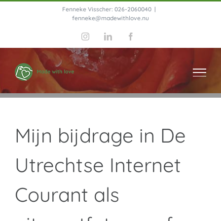
Ga
Fenneke Visscher: 026-2060040
|
fenneke@madewithlove.nu
naar
Instagram
LinkedIn
Facebook
inhoud
Mijn bijdrage in De
Utrechtse Internet
Courant als