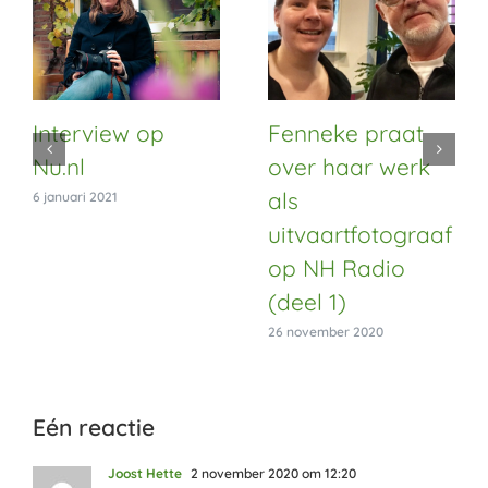
Interview op
Fenneke praat
Nu.nl
over haar werk
als
6 januari 2021
uitvaartfotograaf
op NH Radio
(deel 1)
26 november 2020
Eén reactie
Joost Hette
2 november 2020 om 12:20